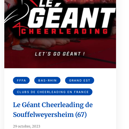
FFFA
BAS-RHIN
GRAND EST
CLUBS DE CHEERLEADING EN FRANCE
Le Géant Cheerleading de
Souffelweyersheim (67)
29 octobre, 2023