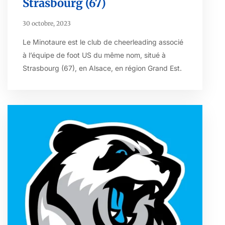
Strasbourg (67)
30 octobre, 2023
Le Minotaure est le club de cheerleading associé
à l’équipe de foot US du même nom, situé à
Strasbourg (67), en Alsace, en région Grand Est.