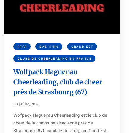
FFFA
BAS-RHIN
GRAND EST
CLUBS DE CHEERLEADING EN FRANCE
Wolfpack Haguenau
Cheerleading, club de cheer
près de Strasbourg (67)
30 juillet, 2026
Wolfpack Haguenau Cheerleading est le club de
cheer de la commune alsacienne près de
Strasbourg (67), capitale de la région Grand Est.