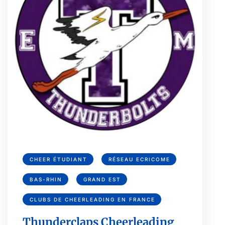
CHEER ÉTUDIANT
RÉSEAU ECRICOME
BAS-RHIN
GRAND EST
CLUBS DE CHEERLEADING EN FRANCE
Thunderclaps Cheerleading