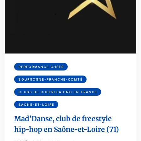
PERFORMANCE CHEER
BOURGOGNE-FRANCHE-COMTÉ
CLUBS DE CHEERLEADING EN FRANCE
SAÔNE-ET-LOIRE
Mad’Danse, club de freestyle
hip-hop en Saône-et-Loire (71)